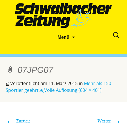
Zum
Suche
Menü
Inhalt
nach:
springen
07JPG07
Veröffentlicht am
11. März 2015
in
Mehr als 150
Sportler geehrt
.
Volle Auflösung (604 × 401)
←
→
Zurück
Weiter