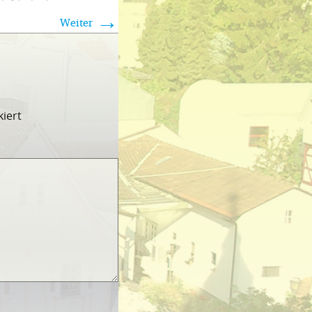
→
Weiter
iert