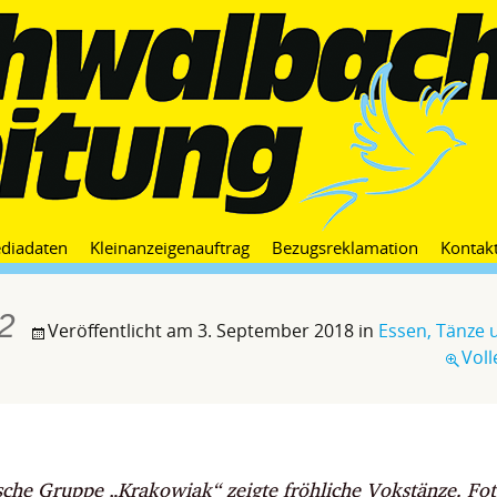
Zum
diadaten
Kleinanzeigenauftrag
Bezugsreklamation
Kontak
Inhalt
springen
2
Veröffentlicht am
3. September 2018
in
Essen, Tänze 
Voll
sche Gruppe „Krakowiak“ zeigte fröhliche Vokstänze. Fot