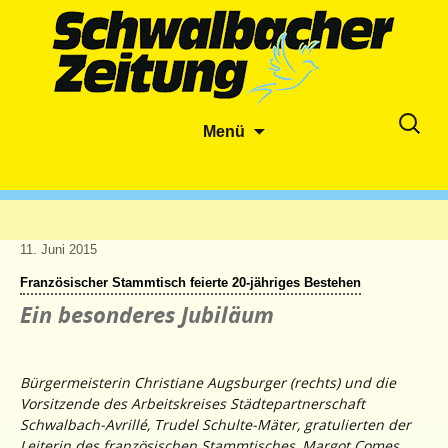
Zum
Suche
Menü
Inhalt
nach:
springen
11. Juni 2015
Französischer Stammtisch feierte 20-jähriges Bestehen
Ein besonderes Jubiläum
Bürgermeisterin Christiane Augsburger (rechts) und die
Vorsitzende des Arbeitskreises Städtepartnerschaft
Schwalbach-Avrillé, Trudel Schulte-Mäter, gratulierten der
Leiterin des französischen Stammtisches, Margot Comes,