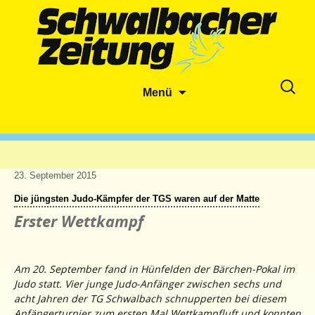
Zum
Suche
Menü
Inhalt
nach:
springen
23. September 2015
Die jüngsten Judo-Kämpfer der TGS waren auf der Matte
Erster Wettkampf
Am 20. September fand in Hünfelden der Bärchen-Pokal im
Judo statt. Vier junge Judo-Anfänger zwischen sechs und
acht Jahren der TG Schwalbach schnupperten bei diesem
Anfängerturnier zum ersten Mal Wettkampfluft und konnten