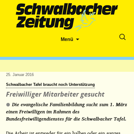
Zum
Suche
Menü
Inhalt
nach:
springen
25. Januar 2016
Schwalbacher Tafel braucht noch Unterstützung
Freiwilliger Mitarbeiter gesucht
Die evangelische Familienbildung sucht zum 1. März
einen Freiwilligen im Rahmen des
Bundesfreiwilligendienstes für die Schwalbacher Tafel.
Die Arbeit ist entweder für ein halbes oder ein ganzes