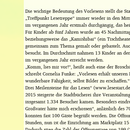
Die wichtige Bedeutung des Vorlesens stellt die S
„Treffpunkt Lesetreppe“ immer wieder in den Mitt
im vergangenen Jahr erstmals durchgängig, das he
Für Kinder ab fünf Jahren wurde an 45 Nachmittag
beziehungsweise das „Kamishibai“ (ein Tischtheat
gemeinsam zum Thema gemalt oder gebastelt. Auc
besucht. Im Durchschnitt nahmen 13 Kinder an den
im vergangenen Jahr erreicht werden.
„Komm, lies mir vor!“, heißt auch eine der Broschü
schreibt Cornelia Funke: „Vorlesen erhält unseren 
wunderbare Fähigkeit, selbst Bilder zu erschaffen.“
Drei Meilensteine für das Lesen“ (www.lesestart.de
2015 steigerte die Stadtbücherei ihre Veranstaltu
insgesamt 1.334 Besucher kamen. Besonders eindr
Großvater hätte mich erschossen“, anlässlich des 
konnten fast 100 Gäste begrüßt werden. Die Öffnu
Stunden, nun ist die Einrichtung am Marktplatz 15
Dadurch stieg die Zahl der Öffnungstage von 199 