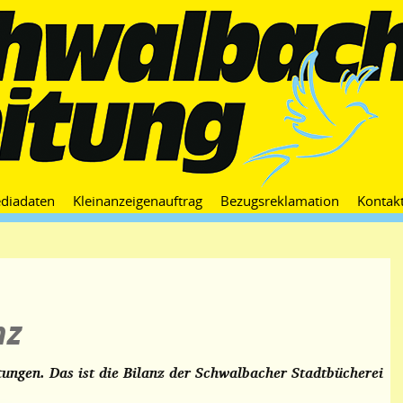
Zum
diadaten
Kleinanzeigenauftrag
Bezugsreklamation
Kontak
Inhalt
springen
nz
ngen. Das ist die Bilanz der Schwalbacher Stadtbücherei