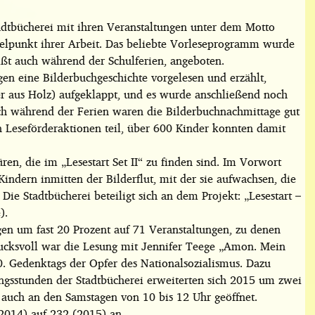
tadtbücherei mit ihren Veranstaltungen unter dem Motto
elpunkt ihrer Arbeit. Das beliebte Vorleseprogramm wurde
ißt auch während der Schulferien, angeboten.
en eine Bilderbuchgeschichte vorgelesen und erzählt,
er aus Holz) aufgeklappt, und es wurde
anschließend noch
h während der Ferien waren die Bilderbuchnachmittage gut
 Leseförderaktionen teil, über 600 Kinder konnten damit
ren, die im „Lesestart Set II“ zu finden sind. Im Vorwort
Kindern inmitten der Bilderflut, mit der sie aufwachsen, die
 Die Stadtbücherei beteiligt sich an dem Projekt: „Lesestart –
).
ngen um fast 20 Prozent auf 71 Veranstaltungen, zu denen
ucksvoll war die Lesung mit Jennifer Teege „Amon. Mein
70. Gedenktags der Opfer des Nationalsozialismus. Dazu
ngsstunden der Stadtbücherei erweiterten sich 2015 um zwei
 auch an den Samstagen von 10 bis 12 Uhr geöffnet.
(2014) auf 232 (2015) an.