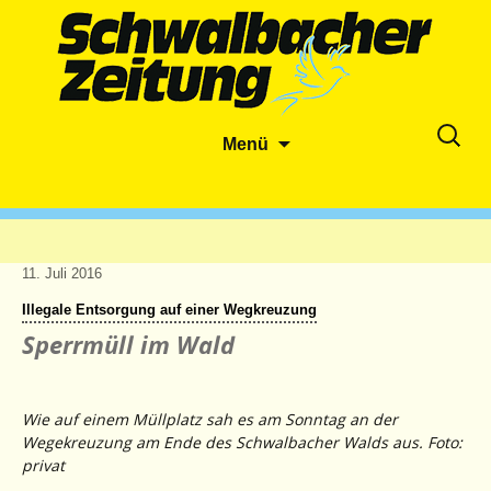
Zum
Suche
Menü
Inhalt
nach:
springen
11. Juli 2016
Illegale Entsorgung auf einer Wegkreuzung
Sperrmüll im Wald
Wie auf einem Müllplatz sah es am Sonntag an der
Wegekreuzung am Ende des Schwalbacher Walds aus. Foto:
privat