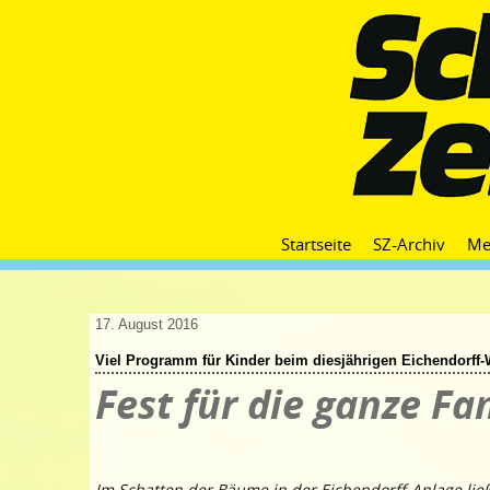
Startseite
SZ-Archiv
Me
17. August 2016
Viel Programm für Kinder beim diesjährigen Eichendorff-
Fest für die ganze Fa
Im Schatten der Bäume in der Eichendorff-Anlage ließ