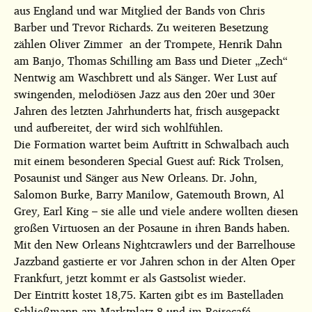
aus England und war Mitglied der Bands von Chris
Barber und Trevor Richards. Zu weiteren Besetzung
zählen Oliver Zimmer an der Trompete, Henrik Dahn
am Banjo, Thomas Schilling am Bass und Dieter „Zech“
Nentwig am Waschbrett und als Sänger. Wer Lust auf
swingenden, melodiösen Jazz aus den 20er und 30er
Jahren des letzten Jahrhunderts hat, frisch ausgepackt
und aufbereitet, der wird sich wohlfühlen.
Die Formation wartet beim Auftritt in Schwalbach auch
mit einem besonderen Special Guest auf: Rick Trolsen,
Posaunist und Sänger aus New Orleans. Dr. John,
Salomon Burke, Barry Manilow, Gatemouth Brown, Al
Grey, Earl King – sie alle und viele andere wollten diesen
großen Virtuosen an der Posaune in ihren Bands haben.
Mit den New Orleans Nightcrawlers und der Barrelhouse
Jazzband gastierte er vor Jahren schon in der Alten Oper
Frankfurt, jetzt kommt er als Gastsolist wieder.
Der Eintritt kostet 18,75. Karten gibt es im Bastelladen
Schließmann am Marktplatz 8 und im Reisecafé