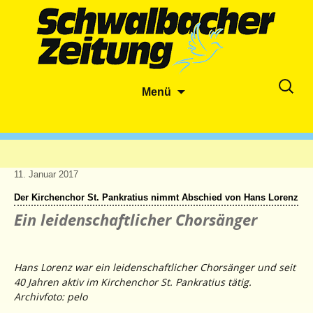
Zum
Suche
Menü
Inhalt
nach:
springen
11. Januar 2017
Der Kirchenchor St. Pankratius nimmt Abschied von Hans Lorenz
Ein leidenschaftlicher Chorsänger
Hans Lorenz war ein leidenschaftlicher Chorsänger und seit
40 Jahren aktiv im Kirchenchor St. Pankratius tätig.
Archivfoto: pelo