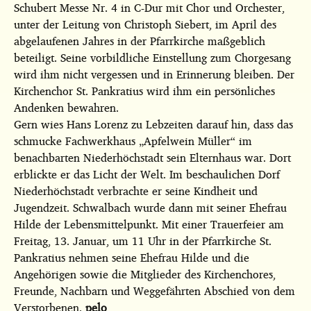
Schubert Messe Nr. 4 in C-Dur mit Chor und Orchester,
unter der Leitung von Christoph Siebert, im April des
abgelaufenen Jahres in der Pfarrkirche maßgeblich
beteiligt. Seine vorbildliche Einstellung zum Chorgesang
wird ihm nicht vergessen und in Erinnerung bleiben. Der
Kirchenchor St. Pankratius wird ihm ein persönliches
Andenken bewahren.
Gern wies Hans Lorenz zu Lebzeiten darauf hin, dass das
schmucke Fachwerkhaus „Apfelwein Müller“ im
benachbarten Niederhöchstadt sein Elternhaus war. Dort
erblickte er das Licht der Welt. Im beschaulichen Dorf
Niederhöchstadt verbrachte er seine Kindheit und
Jugendzeit. Schwalbach wurde dann mit seiner Ehefrau
Hilde der Lebensmittelpunkt. Mit einer Trauerfeier am
Freitag, 13. Januar, um 11 Uhr in der Pfarrkirche St.
Pankratius nehmen seine Ehefrau Hilde und die
Angehörigen sowie die Mitglieder des Kirchenchores,
Freunde, Nachbarn und Weggefährten Abschied von dem
Verstorbenen.
pelo