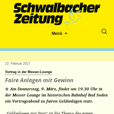
Zum
Suche
Menü
Inhalt
nach:
springen
22. Februar 2017
Vortrag in der Messer-Lounge
Faire Anlagen mit Gewinn
Am Donnerstag, 9. März, findet um 19.30 Uhr in
der Messer-Lounge im historischen Bahnhof Bad Soden
ein Vortragsabend zu fairen Geldanlagen statt.
„Geldanlagen mit Sinn“ ist das Thema des ersten