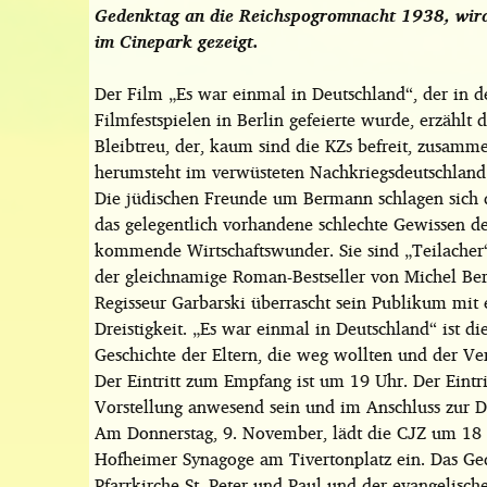
Gedenktag an die Reichspogromnacht 1938, wird
im Cinepark gezeigt.
Der Film „Es war einmal in Deutschland“, der in de
Filmfestspielen in Berlin gefeierte wurde, erzählt
Bleibtreu, der, kaum sind die KZs befreit, zusam
herumsteht im verwüsteten Nachkriegsdeutschland
Die jüdischen Freunde um Bermann schlagen sich 
das gelegentlich vorhandene schlechte Gewissen de
kommende Wirtschaftswunder. Sie sind „Teilacher“,
der gleichnamige Roman-Bestseller von Michel Be
Regisseur Garbarski überrascht sein Publikum mit
Dreistigkeit. „Es war einmal in Deutschland“ ist d
Geschichte der Eltern, die weg wollten und der 
Der Eintritt zum Empfang ist um 19 Uhr. Der Eintr
Vorstellung anwesend sein und im Anschluss zur D
Am Donnerstag, 9. November, lädt die CJZ um 18 
Hofheimer Synagoge am Tivertonplatz ein. Das Ge
Pfarrkirche St. Peter und Paul und der evangelisch