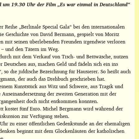
 um 19.30 Uhr der Film „Es war einmal in Deutschland“
r Reihe „Berlinale Special Gala“ bei den internationalen
 die Geschichte von David Bermann, gespielt von Moritz
men mit seinen überlebenden Freunden irgendwie verloren
 – und den Tätern im Weg.
durch mit dem Verkauf von Tisch- und Bettwäsche, nutzen
r Deutschen aus, machen Geld und fädeln sich ein ins
 so die jiddische Bezeichnung für Hausierer. So heißt auch
rgmann, der auch das Drehbuch geschrieben hat.
 einem Kunststück aus Witz und Schwere, aus Tragik und
ie Auseinandersetzung der zweiten Generation mit der
Vergangenheit doch nicht entkommen konnten.
itt kostet fünf Euro. Michel Bergmann wird während der
iskussion zur Verfügung stehen.
Uhr zu einer öffentlichen Gedenkstunde an der ehemaligen
denken beginnt mit dem Glockenläuten der katholischen
en