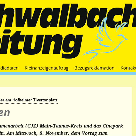
Zum
diadaten
Kleinanzeigenauftrag
Bezugsreklamation
Kontak
Inhalt
springen
er am Hofheimer Tivertonplatz
en
sammenarbeit (CJZ) Main-Taunus-Kreis und das Cinepark
ein. Am Mittwoch, 8. November, dem Vortag zum