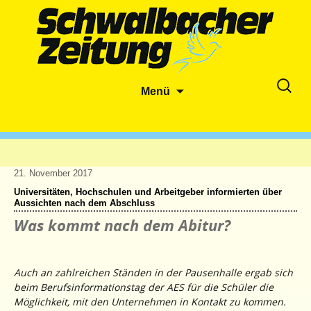
Zum
Suche
Menü
Inhalt
nach:
springen
21. November 2017
Universitäten, Hochschulen und Arbeitgeber informierten über
Aussichten nach dem Abschluss
Was kommt nach dem Abitur?
Auch an zahlreichen Ständen in der Pausenhalle ergab sich
beim Berufsinformationstag der AES für die Schüler die
Möglichkeit, mit den Unternehmen in Kontakt zu kommen.