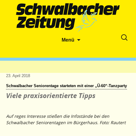
Zum
Suche
Menü
Inhalt
nach:
springen
23. April 2018
Schwalbacher Seniorentage starteten mit einer „Ü-60“-Tanzparty
Viele praxisorientierte Tipps
Auf reges Interesse stießen die Infostände bei den
Schwalbacher Seniorentagen im Bürgerhaus. Foto: Rautert