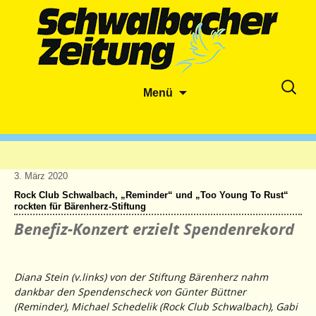
Zum
Suche
Menü
Inhalt
nach:
springen
3. März 2020
Rock Club Schwalbach, „Reminder“ und „Too Young To Rust“
rockten für Bärenherz-Stiftung
Benefiz-Konzert erzielt Spendenrekord
Diana Stein (v.links) von der Stiftung Bärenherz nahm
dankbar den Spendenscheck von Günter Büttner
(Reminder), Michael Schedelik (Rock Club Schwalbach), Gabi