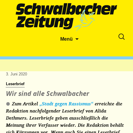
Zum
Suche
Menü
Inhalt
nach:
springen
3. Juni 2020
Leserbrief
Wir sind alle Schwalbacher
Zum Artikel
„Stadt gegen Rassismus“
erreichte die
Redaktion nachfolgender Leserbrief von Alida
Dethmers. Leserbriefe geben ausschließlich die
Meinung ihrer Verfasser wieder. Die Redaktion behält
sich Kürzungen vor. Wenn auch Sie einen Leserbrief