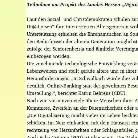
Teilnahme am Projekt des Landes Hessen „Digital
Laut den Sozial- und Christdemokraten schulen zu
Di@-Lotsen“ ihre interessierten Altersgenossen 
Unterstützung erhielten die Ehrenamtlichen an St
den Bedürfnissen der älteren Generation möglichst
zufolge der Seniorenbeirat und ähnliche Vereinigun
einbezogen werden.
Die zunehmende technologische Entwicklung verä
Lebensweisen und stellt gerade ältere und in ihre
Herausforderungen. „In Schwalbach wurde dies zule
deutlich. Online-Banking statt des gewohnten Besuc
Umstellung.“, berichtet Katrin Behrens (CDU).
Nach wie vor nutzen viele ältere Menschen ihrer An
Kenntnisse, Zweifeln an der Datensicherheit oder 
„Die Digitalisierung macht vieles im Leben leichte
schicken, im Netz einkaufen, mit dem Hausarzt e
rechtzeitig vor Herzinfarkten oder Schlaganfälle
Auch Eyke Grüning (SPD) ist überzeugt: „Der Mehr