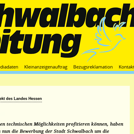
Zum
diadaten
Kleinanzeigenauftrag
Bezugsreklamation
Kontak
Inhalt
springen
ekt des Landes Hessen
en technischen Möglichkeiten profitieren können, haben
 nun die Bewerbung der Stadt Schwalbach um die