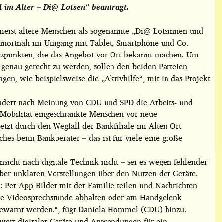
 im Alter – Di@-Lotsen“ beantragt.
meist ältere Menschen als sogenannte „Di@-Lotsinnen und
wohnortnah im Umgang mit Tablet, Smartphone und Co.
ützpunkten, die das Angebot vor Ort bekannt machen. Um
 genau gerecht zu werden, sollen den beiden Parteien
gen, wie beispielsweise die „Aktivhilfe“, mit in das Projekt
ndert nach Meinung von CDU und SPD die Arbeits- und
r Mobilität eingeschränkte Menschen vor neue
tzt durch den Wegfall der Bankfiliale im Alten Ort
hes beim Bankberater – das ist für viele eine große
sicht nach digitale Technik nicht – sei es wegen fehlender
aber unklaren Vorstellungen über den Nutzen der Geräte.
r: Per App Bilder mit der Familie teilen und Nachrichten
ine Videosprechstunde abhalten oder am Handgelenk
n gewarnt werden.“, fügt Daniela Hommel (CDU) hinzu.
wert digitaler Geräte und Anwendungen für ein