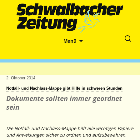
Zum
Suche
Menü
Inhalt
nach:
springen
2. Oktober 2014
Notfall- und Nachlass-Mappe gibt Hilfe in schweren Stunden
Dokumente sollten immer geordnet
sein
Die Notfall- und Nachlass-Mappe hilft alle wichtigen Papiere
und Anweisungen sicher zu ordnen und aufzubewahren.