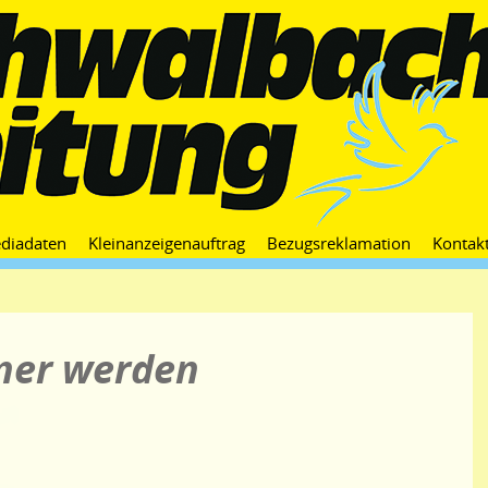
Zum
diadaten
Kleinanzeigenauftrag
Bezugsreklamation
Kontak
Inhalt
springen
öner werden