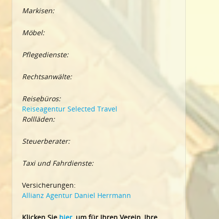
Markisen:
Möbel:
Pflegedienste:
Rechtsanwälte:
Reisebüros:
Reiseagentur Selected Travel
Rollläden:
Steuerberater:
Taxi und Fahrdienste:
Versicherungen:
Allianz Agentur Daniel Herrmann
Klic
ken Sie
hier
, um für Ihren Verein, Ihre