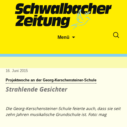
Zum
Suche
Menü
Inhalt
nach:
springen
16. Juni 2015
Projektwoche an der Georg-Kerschensteiner-Schule
Strahlende Gesichter
Die Georg-Kerschensteiner-Schule feierte auch, dass sie seit
zehn Jahren musikalische Grundschule ist. Foto: mag