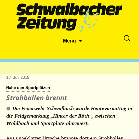
Zum
Suche
Menü
Inhalt
nach:
springen
13. Juli 2015
Nahe den Sportplätzen
Strohballen brennt
Die Feuerwehr Schwalbach wurde Heutevormittag in
die Feldgemarkung „Hinter der Röth“, zwischen
Waldbach und Sportplatz alarmiert.
Aus ungeklärter Ursache brannte dort ein Strohballen,