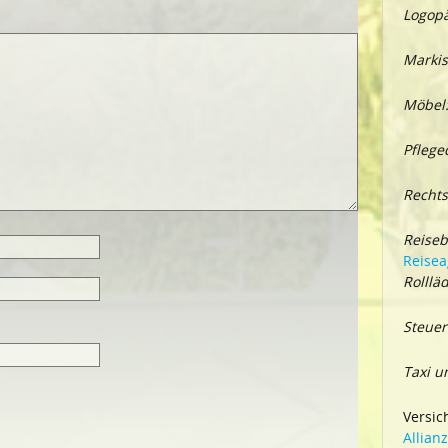
Logopä
Markis
Möbel
Pflege
Rechts
Reiseb
Reisea
Rolllä
Steuer
Taxi u
Versic
Allian