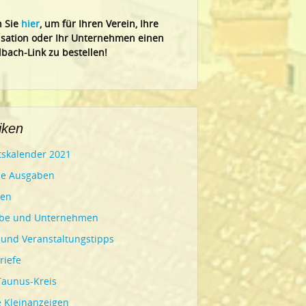
n Sie
hier
, um für Ihren Verein, Ihre
sation oder Ihr Un
ternehmen einen
bach-Link zu bestellen!
iken
skalender 2021
le Ausgaben
gen
be und Unternehmen
 und Veranstaltungstipps
riefe
Taunus-Kreis
e Kleinanzeigen