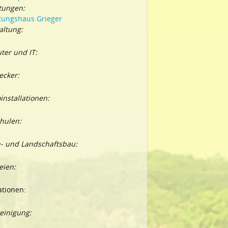
tungen:
tungshaus Grieger
ltung:
er und IT:
ecker:
oinstallationen:
hulen:
- und Landschaftsbau:
eien:
ationen:
einigung: