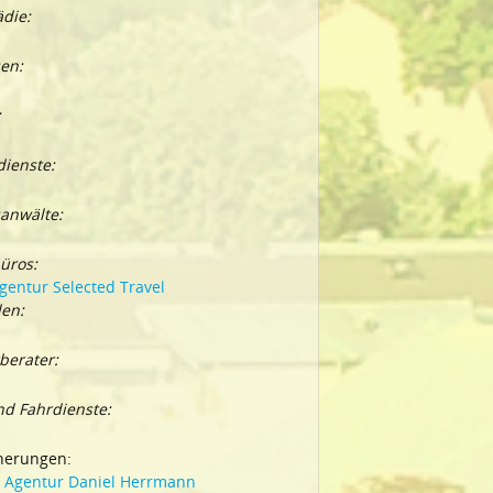
die:
en:
:
dienste:
anwälte:
üros:
gentur Selected Travel
den:
berater:
nd Fahrdienste:
herungen:
z Agentur Daniel Herrmann