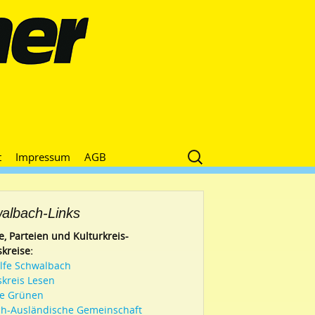
Suche
t
Impressum
AGB
nach:
albach-Links
e, Parteien und Kulturkreis-
skreise:
ilfe Schwalbach
skreis Lesen
ie Grünen
h-Ausländische Gemeinschaft