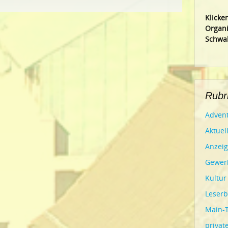
Klic
ke
Organi
Schwal
Rubr
Advent
Aktuel
Anzei
Gewer
Kultur
Leserb
Main-
privat