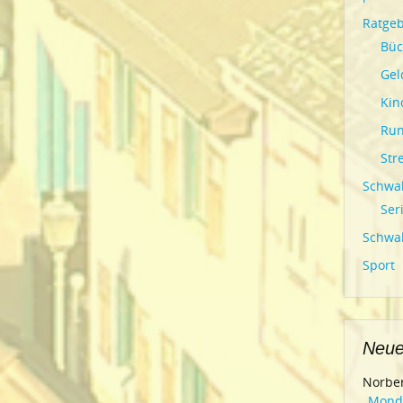
Ratgeb
Büc
Gel
Kin
Run
Str
Schwal
Ser
Schwal
Sport
Neue
Norber
„Mond