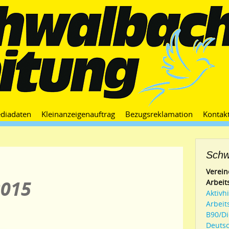
Zum
diadaten
Kleinanzeigenauftrag
Bezugsreklamation
Kontak
Inhalt
springen
Schw
Verein
2015
Arbeit
Aktivh
Arbeit
B90/D
Deutsc