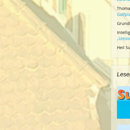
Thomas
Golfpl
Grund
Intell
„Umst
Heil S
Lese