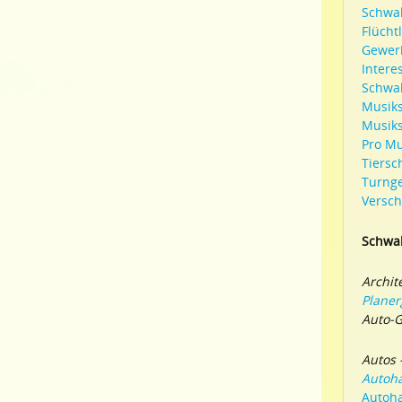
Schwa
Flücht
Gewer
Inter
Schwa
Musik
Musik
Pro Mu
Tiersc
Turng
Versc
Schwa
Archit
Plane
Auto-G
Autos 
Autoh
Autoha