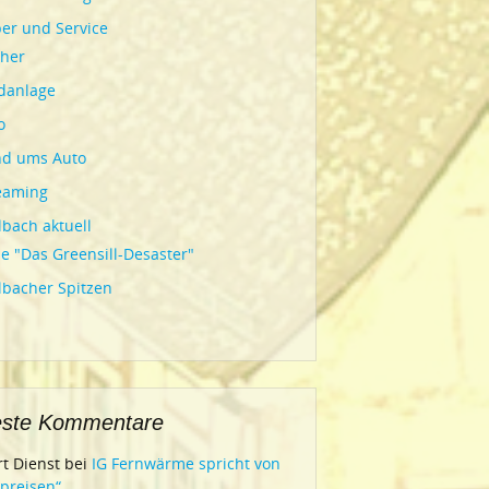
er und Service
her
danlage
o
d ums Auto
eaming
bach aktuell
ie "Das Greensill-Desaster"
bacher Spitzen
ste Kommentare
t Dienst
bei
IG Fernwärme spricht von
preisen“