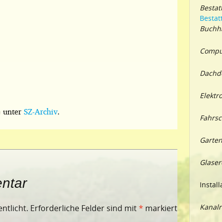
Bestat
Bestat
Buchha
Comput
Dachd
Elektr
e unter
SZ-Archiv
.
Fahrsc
Garten
Glaser
ntar
Install
Kanalr
ntlicht.
Erforderliche Felder sind mit
*
markiert