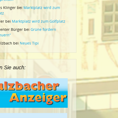
 Klinger
bei
Marktplatz wird zum
atz
ler
bei
Marktplatz wird zum Golfplatz
igenter Bürger
bei
Grüne fordern
euern“
ulzbach
bei
Neues Tipi
n Sie auch: