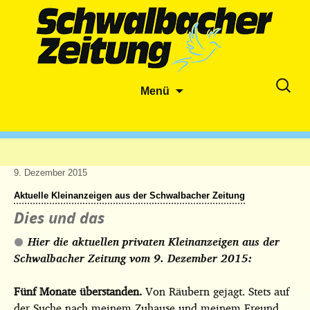
Zum
Suche
Menü
Inhalt
nach:
springen
9. Dezember 2015
Aktuelle Kleinanzeigen aus der Schwalbacher Zeitung
Dies und das
Hier die aktuellen privaten Kleinanzeigen aus der
Schwalbacher Zeitung vom 9. Dezember 2015:
Fünf Monate überstanden.
Von Räubern gejagt. Stets auf
der Suche nach meinem Zuhause und meinem Freund,