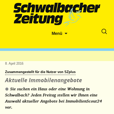
Zum
Suche
Menü
Inhalt
nach:
springen
8. April 2016
Zusammengestellt für die Nutzer von SZplus
Aktuelle Immobilenangebote
Sie suchen ein Haus oder eine Wohnung in
Schwalbach? Jeden Freitag stellen wir Ihnen eine
Auswahl aktueller Angebote bei ImmobilienScout24
vor.