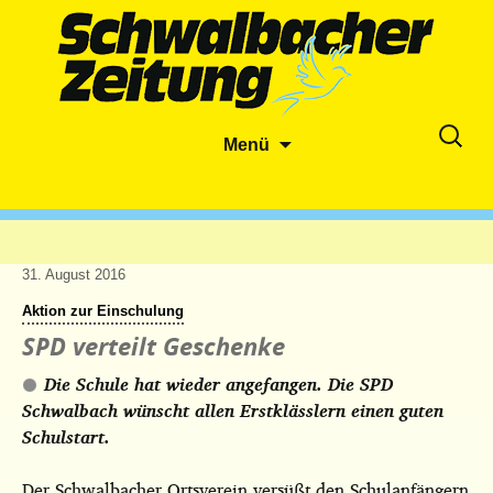
Zum
Suche
Menü
Inhalt
nach:
springen
31. August 2016
Aktion zur Einschulung
SPD verteilt Geschenke
Die Schule hat wieder angefangen. Die SPD
Schwalbach wünscht allen Erstklässlern einen guten
Schulstart.
Der Schwalbacher Ortsverein versüßt den Schulanfängern