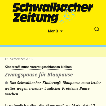
Zum
Suche
Menü
Inhalt
nach:
springen
12. September 2016
Kindercafé muss vorerst geschlossen bleiben
Zwangspause für Blaupause
Das Schwalbacher Kindercafé Blaupause muss leider
weiter wegen erneuter baulicher Probleme Pause
machen.
Ursprünglich sollte „die Blaupause“ am Marktplatz 13,