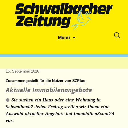
Zum
Suche
Menü
Inhalt
nach:
springen
16. September 2016
Zusammengestellt für die Nutzer von SZPlus
Aktuelle Immobilenangebote
Sie suchen ein Haus oder eine Wohnung in
Schwalbach? Jeden Freitag stellen wir Ihnen eine
Auswahl aktueller Angebote bei ImmobilienScout24
vor.