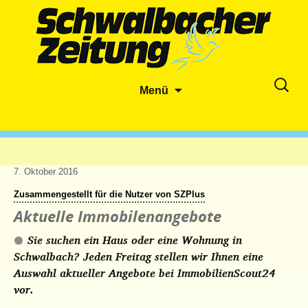
Zum
Suche
Menü
Inhalt
nach:
springen
7. Oktober 2016
Zusammengestellt für die Nutzer von SZPlus
Aktuelle Immobilenangebote
Sie suchen ein Haus oder eine Wohnung in
Schwalbach? Jeden Freitag stellen wir Ihnen eine
Auswahl aktueller Angebote bei ImmobilienScout24
vor.