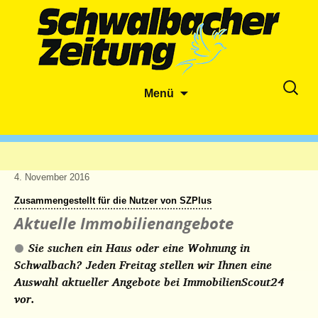
Zum
Suche
Menü
Inhalt
nach:
springen
4. November 2016
Zusammengestellt für die Nutzer von SZPlus
Aktuelle Immobilienangebote
Sie suchen ein Haus oder eine Wohnung in
Schwalbach? Jeden Freitag stellen wir Ihnen eine
Auswahl aktueller Angebote bei ImmobilienScout24
vor.