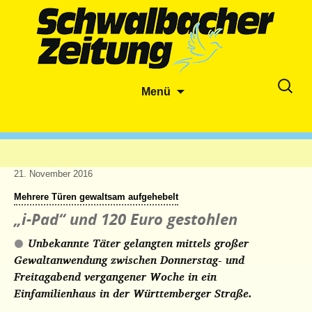
Zum
Suche
Menü
Inhalt
nach:
springen
21. November 2016
Mehrere Türen gewaltsam aufgehebelt
„i-Pad“ und 120 Euro gestohlen
Unbekannte Täter gelangten mittels großer
Gewaltanwendung zwischen Donnerstag- und
Freitagabend vergangener Woche in ein
Einfamilienhaus in der Württemberger Straße.