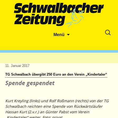
Zum
Suche
Menü
Inhalt
nach:
springen
11. Januar 2017
TG Schwalbach übergibt 250 Euro an den Verein „Kindertaler“
Spende gespendet
Kurt Kreyling (links) und Rolf Roßmann (rechts) von der TG
Schwalbach reichten eine Spende von Rückwärtsläufer
Hassan Kurt (2.v.r.) an Günter Pabst vom Verein
„Kindertaler“ weiter. Foto: privat