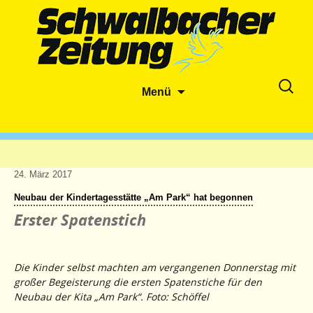
Zum
Suche
Menü
Inhalt
nach:
springen
24. März 2017
Neubau der Kindertagesstätte „Am Park“ hat begonnen
Erster Spatenstich
Die Kinder selbst machten am vergangenen Donnerstag mit
großer Begeisterung die ersten Spatenstiche für den
Neubau der Kita „Am Park“. Foto: Schöffel