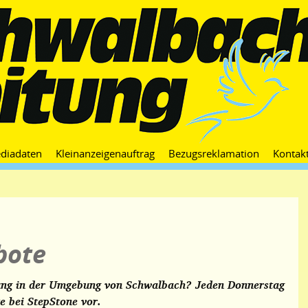
Zum
diadaten
Kleinanzeigenauftrag
Bezugsreklamation
Kontak
Inhalt
springen
bote
rung in der Umgebung von Schwalbach? Jeden Donnerstag
e bei StepStone vor.