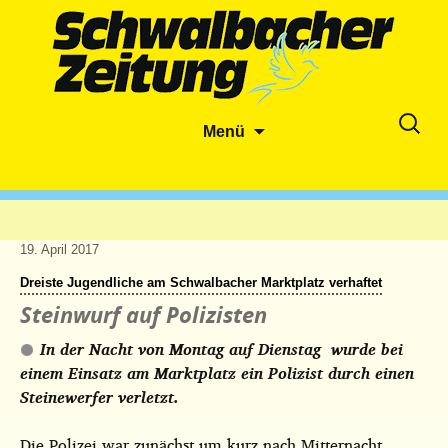
Zum
Suche
Menü
Inhalt
nach:
springen
19. April 2017
Dreiste Jugendliche am Schwalbacher Marktplatz verhaftet
Steinwurf auf Polizisten
In der Nacht von Montag auf Dienstag wurde bei
einem Einsatz am Marktplatz ein Polizist durch einen
Steinewerfer verletzt.
Die Polizei war zunächst um kurz nach Mitternacht