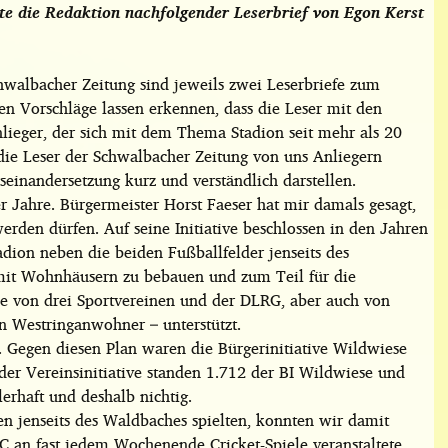
te die Redaktion nachfolgender Leserbrief von Egon Kerst
walbacher Zeitung sind jeweils zwei Leserbriefe zum
n Vorschläge lassen erkennen, dass die Leser mit den
Anlieger, der sich mit dem Thema Stadion seit mehr als 20
 die Leser der Schwalbacher Zeitung von uns Anliegern
einandersetzung kurz und verständlich darstellen.
 Jahre. Bürgermeister Horst Faeser hat mir damals gesagt,
werden dürfen. Auf seine Initiative beschlossen in den Jahren
dion neben die beiden Fußballfelder jenseits des
mit Wohnhäusern zu bebauen und zum Teil für die
de von drei Sportvereinen und der DLRG, aber auch von
n Westringanwohner – unterstützt.
t. Gegen diesen Plan waren die Bürgerinitiative Wildwiese
er Vereinsinitiative standen 1.712 der BI Wildwiese und
erhaft und deshalb nichtig.
n jenseits des Waldbaches spielten, konnten wir damit
FC an fast jedem Wochenende Cricket-Spiele veranstaltete,