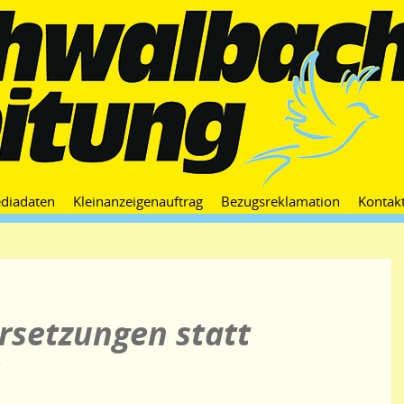
Zum
diadaten
Kleinanzeigenauftrag
Bezugsreklamation
Kontak
Inhalt
springen
rsetzungen statt