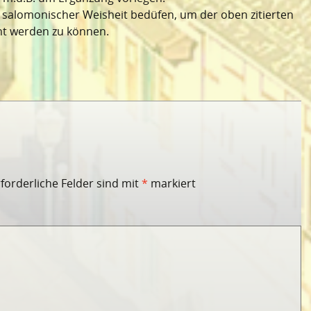
salomonischer Weisheit bedüfen, um der oben zitierten
t werden zu können.
rforderliche Felder sind mit
*
markiert