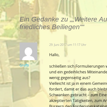
Ein Gedanke zu „
„Weitere A
friedliches Beiliegen“
“
29. Juni 2017 um 11:17 Uhr
Hallo,
Grufti
schließen sich Formulierungen w
und ein gedeihliches Miteinand
wenig gegenseitig aus?
Vielleicht ist ja in einem Geme
fordert, damit er das auch bleib
Schwanken gebracht – zum Eine
akzeptierten Tätigkeiten, zum A
Bürgern den Forderungskatalog