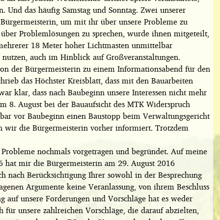
n. Und das häufig Samstag und Sonntag. Zwei unserer
Bürgermeisterin, um mit ihr über unsere Probleme zu
tt über Problemlösungen zu sprechen, wurde ihnen mitgeteilt,
mehrerer 18 Meter hoher Lichtmasten unmittelbar
u nutzen, auch im Hinblick auf Großveranstaltungen.
on der Bürgermeisterin zu einem Informationsabend für den
rieb das Höchster Kreisblatt, dass mit den Bauarbeiten
ar klar, dass nach Baubeginn unsere Interessen nicht mehr
am 8. August bei der Bauaufsicht des MTK Widerspruch
bar vor Baubeginn einen Baustopp beim Verwaltungsgericht
 wir die Bürgermeisterin vorher informiert. Trotzdem
 Probleme nochmals vorgetragen und begründet. Auf meine
6 hat mir die Bürgermeisterin am 29. August 2016
uch nach Berücksichtigung Ihrer sowohl in der Besprechung
ragenen Argumente keine Veranlassung, von ihrem Beschluss
ng auf unsere Forderungen und Vorschläge hat es weder
h für unsere zahlreichen Vorschläge, die darauf abzielten,