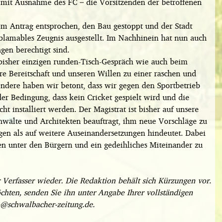
– mit Ausnahme des FC – die Vorsitzenden der betroffenen
m Antrag entsprochen, den Bau gestoppt und der Stadt
lamables Zeugnis ausgestellt. Im Nachhinein hat nun auch
gen berechtigt sind.
bisher einzigen runden-Tisch-Gespräch wie auch beim
e Bereitschaft und unseren Willen zu einer raschen und
ndere haben wir betont, dass wir gegen den Sportbetrieb
er Bedingung, dass kein Cricket gespielt wird und die
 installiert werden. Der Magistrat ist bisher auf unsere
Anwälte und Architekten beauftragt, ihm neue Vorschläge zu
egen als auf weitere Auseinandersetzungen hindeutet. Dabei
den unter den Bürgern und ein gedeihliches Miteinander zu
r Verfasser wieder. Die Redaktion behält sich Kürzungen vor.
chten, senden Sie ihn unter Angabe Ihrer vollständigen
@schwalbacher-zeitung.de.