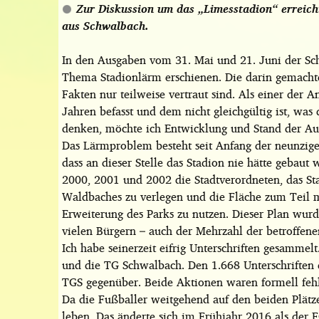
Zur Diskussion um das „Limesstadion“ erreich
aus Schwalbach.
In den Ausgaben vom 31. Mai und 21. Juni der Sch
Thema Stadionlärm erschienen. Die darin gemachte
Fakten nur teilweise vertraut sind. Als einer der 
Jahren befasst und dem nicht gleichgültig ist, was
denken, möchte ich Entwicklung und Stand der Aus
Das Lärmproblem besteht seit Anfang der neunziger
dass an dieser Stelle das Stadion nie hätte gebaut 
2000, 2001 und 2002 die Stadtverordneten, das Sta
Waldbaches zu verlegen und die Fläche zum Teil 
Erweiterung des Parks zu nutzen. Dieser Plan wur
vielen Bürgern – auch der Mehrzahl der betroffene
Ich habe seinerzeit eifrig Unterschriften gesammel
und die TG Schwalbach. Den 1.668 Unterschriften d
TGS gegenüber. Beide Aktionen waren formell fehl
Da die Fußballer weitgehend auf den beiden Plätze
leben. Das änderte sich im Frühjahr 2016 als der 