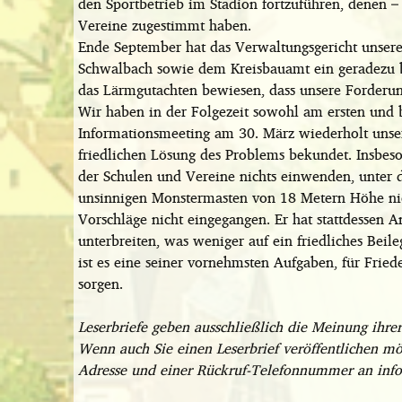
den Sportbetrieb im Stadion fortzuführen, denen 
Vereine zugestimmt haben.
Ende September hat das Verwaltungsgericht unsere
Schwalbach sowie dem Kreisbauamt ein geradezu b
das Lärmgutachten bewiesen, dass unsere Forderun
Wir haben in der Folgezeit sowohl am ersten und 
Informationsmeeting am 30. März wiederholt unser
friedlichen Lösung des Problems bekundet. Insbeso
der Schulen und Vereine nichts einwenden, unter d
unsinnigen Monstermasten von 18 Metern Höhe nicht
Vorschläge nicht eingegangen. Er hat stattdessen 
unterbreiten, was weniger auf ein friedliches Beil
ist es eine seiner vornehmsten Aufgaben, für Frie
sorgen.
Leserbriefe geben ausschließlich die Meinung ihre
Wenn auch Sie einen Leserbrief veröffentlichen mö
Adresse und einer Rückruf-Telefonnummer an info