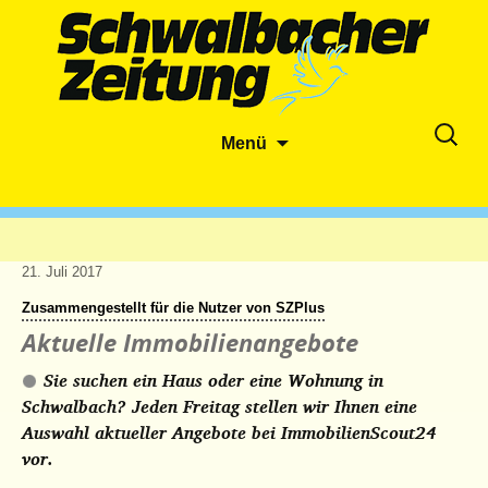
Zum
Suche
Menü
Inhalt
nach:
springen
21. Juli 2017
Zusammengestellt für die Nutzer von SZPlus
Aktuelle Immobilienangebote
Sie suchen ein Haus oder eine Wohnung in
Schwalbach? Jeden Freitag stellen wir Ihnen eine
Auswahl aktueller Angebote bei ImmobilienScout24
vor.