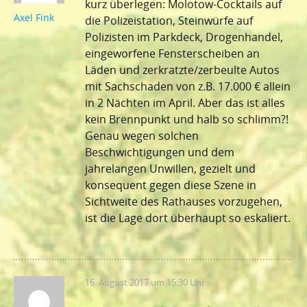
kurz überlegen: Molotow-Cocktails auf
Axel Fink
die Polizeistation, Steinwürfe auf
Polizisten im Parkdeck, Drogenhandel,
eingeworfene Fensterscheiben an
Läden und zerkratzte/zerbeulte Autos
mit Sachschaden von z.B. 17.000 € allein
in 2 Nächten im April. Aber das ist alles
kein Brennpunkt und halb so schlimm?!
Genau wegen solchen
Beschwichtigungen und dem
jahrelangen Unwillen, gezielt und
konsequent gegen diese Szene in
Sichtweite des Rathauses vorzugehen,
ist die Lage dort überhaupt so eskaliert.
16. August 2017 um 15:30 Uhr