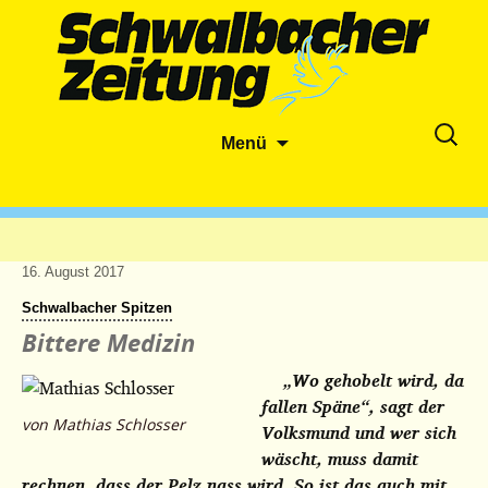
Zum
Suche
Menü
Inhalt
nach:
springen
16. August 2017
Schwalbacher Spitzen
Bittere Medizin
„Wo gehobelt wird, da
fallen Späne“, sagt der
von Mathias Schlosser
Volksmund und wer sich
wäscht, muss damit
rechnen, dass der Pelz nass wird. So ist das auch mit