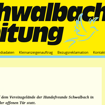
Zum
diadaten
Kleinanzeigenauftrag
Bezugsreklamation
Kontak
Inhalt
springen
f dem Vereinsgelände der Hundefreunde Schwalbach in
er offenen Tür statt.