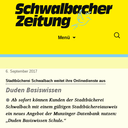
Zum
Suche
Menü
Inhalt
nach:
springen
6. September 2017
Stadtbücherei Schwalbach weitet ihre Onlinedienste aus
Duden Basiswissen
Ab sofort können Kunden der Stadtbücherei
Schwalbach mit einem gültigen Stadtbüchereiausweis
ein neues Angebot der Munzinger-Datenbank nutzen:
„Duden Basiswissen Schule.“