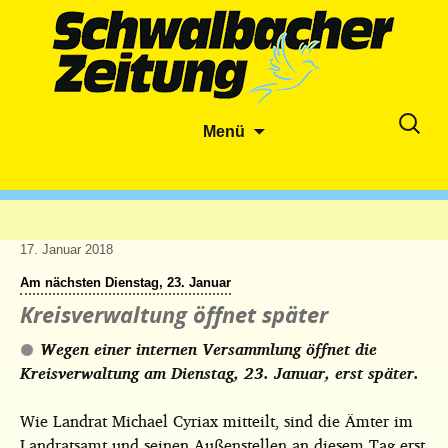
Zum
Suche
Menü
Inhalt
nach:
springen
17. Januar 2018
Am nächsten Dienstag, 23. Januar
Kreisverwaltung öffnet später
Wegen einer internen Versammlung öffnet die
Kreisverwaltung am Dienstag, 23. Januar, erst später.
Wie Landrat Michael Cyriax mitteilt, sind die Ämter im
Landratsamt und seinen Außenstellen an diesem Tag erst