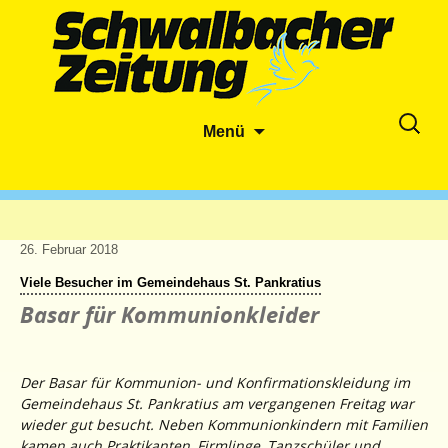
Zum
Suche
Menü
Inhalt
nach:
springen
26. Februar 2018
Viele Besucher im Gemeindehaus St. Pankratius
Basar für Kommunionkleider
Der Basar für Kommunion- und Konfirmationskleidung im
Gemeindehaus St. Pankratius am vergangenen Freitag war
wieder gut besucht. Neben Kommunionkindern mit Familien
kamen auch Praktikanten, Firmlinge, Tanzschüler und