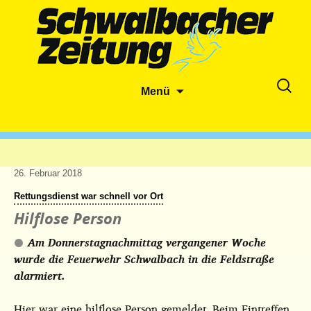
Zum
Suche
Menü
Inhalt
nach:
springen
26. Februar 2018
Rettungsdienst war schnell vor Ort
Hilflose Person
Am Donnerstagnachmittag vergangener Woche
wurde die Feuerwehr Schwalbach in die Feldstraße
alarmiert.
Hier war eine hilflose Person gemeldet. Beim Eintreffen