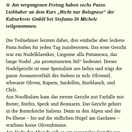
Am vergangenen Freitag haben sechs Pasta-
Liebhaber an dem Kurs „Nicht nur Bolognese“ der
Kulturkreis GmbH bei Stefania Di Michele
teilgenommen.
Die Teilnehmer lernten dabei, drei einfache aber leckere
Pasta-Soßen für jeden Tag zuzubereiten. Das erste Gericht
war ein Nudelklassiker, Linguine alla Puttanesca, das
lange Nudel „im prostiituierten Stil“ bedeutet. Dieses
Nudelgericht ist eine Spezialität aus Ischia und trägt die
ganze Aromenvielfalt des Südens in sich: Olivenöl,
schwarze Oliven, Kapern, Sardellen, Knoblauch, und
Chili.
Aus NordItalien kam das zweite Gericht mit Farfalle mit
Butter, Kürbis, Speck und Rosmarin. Das Gericht gehört
in die Butterküche Italiens. Denn in den Alpen und der
Po-Ebene – bis auf die südlichen Hügel am Gardasee –
wachsen keine Olivenbäume.
Am Ende des Abends gab es ein regionales Gericht aus