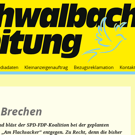
Zum
diadaten
Kleinanzeigenauftrag
Bezugsreklamation
Kontak
Inhalt
springen
 Brechen
d bläst der SPD-FDP-Koalition bei der geplanten
 „Am Flachsacker“ entgegen. Zu Recht, denn die bisher