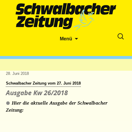
Zum
Suche
Menü
Inhalt
nach:
springen
28. Juni 2018
Schwalbacher Zeitung vom 27. Juni 2018
Ausgabe Kw 26/2018
Hier die aktuelle Ausgabe der Schwalbacher
Zeitung: