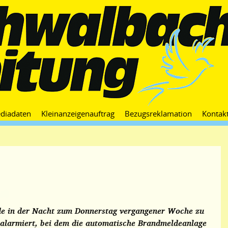
Zum
diadaten
Kleinanzeigenauftrag
Bezugsreklamation
Kontak
Inhalt
springen
e in der Nacht zum Donnerstag vergangener Woche zu
alarmiert, bei dem die automatische Brandmeldeanlage