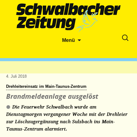
Zum
Suche
Menü
Inhalt
nach:
springen
4. Juli 2018
Drehleitereinsatz im Main-Taunus-Zentrum
Brandmeldeanlage ausgelöst
Die Feuerwehr Schwalbach wurde am
Dienstagmorgen vergangener Woche mit der Drehleier
zur Löschzugergänzung nach Sulzbach ins Main-
Taunus-Zentrum alarmiert.