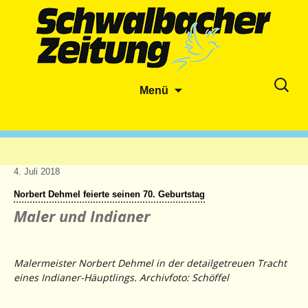
Zum
Suche
Menü
Inhalt
nach:
springen
4. Juli 2018
Norbert Dehmel feierte seinen 70. Geburtstag
Maler und Indianer
Malermeister Norbert Dehmel in der detailgetreuen Tracht
eines Indianer-Häuptlings. Archivfoto: Schöffel