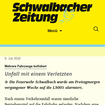
Zum
Suche
Menü
Inhalt
nach:
springen
9. Juli 2018
Mehrere Fahrzeuge kollidiert
Unfall mit einem Verletzten
Die Feuerwehr Schwalbach wurde am Freitagmorgen
vergangener Woche auf die L3005 alarmiert.
Nach einem Verkehrsunfall waren sämtliche
Betriebsmittel auf die Fahrbahn gelaufen. Nachdem eine